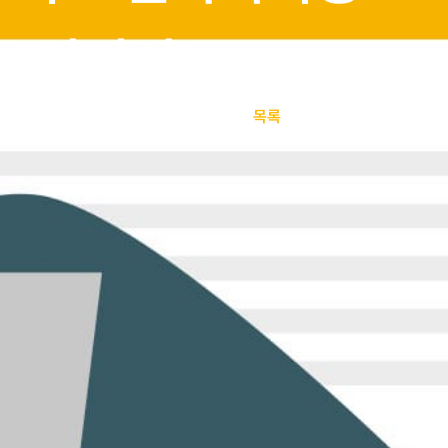
(리버싱)
보안 소식
목록