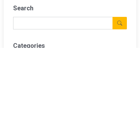
Search
Categories
보안 이슈
(61)
보안 장비
(2)
Recent Posts
해킹 사고는 왜 발생할까? 보안 사…
2025. 12. 24.
React2Shell(CVE-202…
2025. 12. 16.
내부 관리 실패가 불러온 대규모 개…